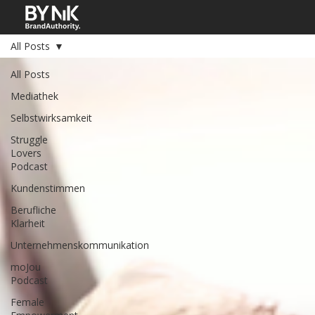
All Posts
All Posts
Mediathek
Selbstwirksamkeit
Struggle
Lovers
Podcast
Kundenstimmen
Berufliche
Klarheit
Unternehmenskommunikation
moJou
Podcast
Female