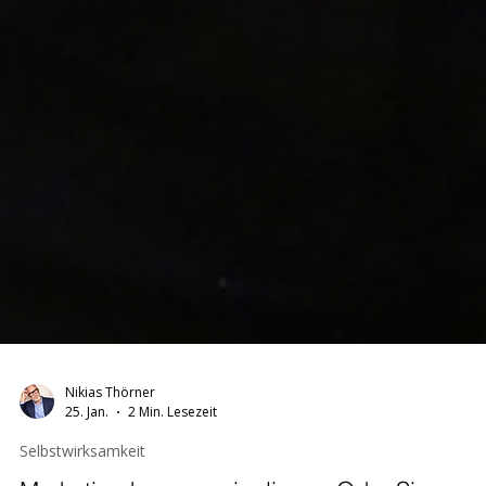
Nikias Thörner
25. Jan.
2 Min. Lesezeit