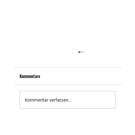
Kommentare
Kommentar verfassen...
Viele Frauen suchen nach einem „Von Frau zu
Frau Coaching“. Und ich verstehe warum.