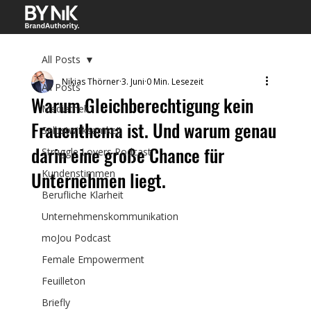
All Posts
Nikias Thörner
3. Juni
0 Min. Lesezeit
All Posts
Warum Gleichberechtigung kein
Mediathek
Frauenthema ist. Und warum genau
Selbstwirksamkeit
darin eine große Chance für
Struggle Lovers Podcast
Unternehmen liegt.
Kundenstimmen
Berufliche Klarheit
Unternehmenskommunikation
moJou Podcast
Female Empowerment
Feuilleton
Briefly